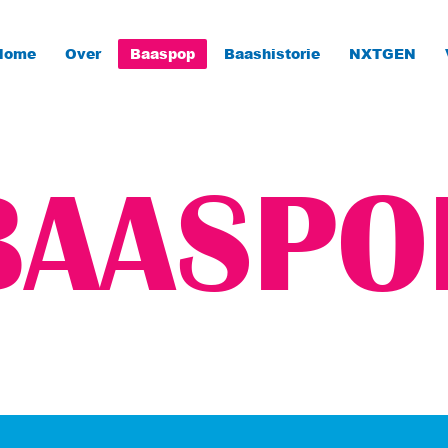
Home
Over
Baaspop
Baashistorie
NXTGEN
BAASPO